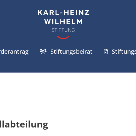
rderantrag
Stiftungsbeirat
Stiftun
llabteilung