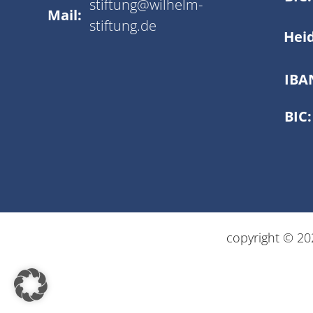
stiftung@wilhelm-
Mail:
stiftung.de
Hei
IBA
BIC:
copyright © 202