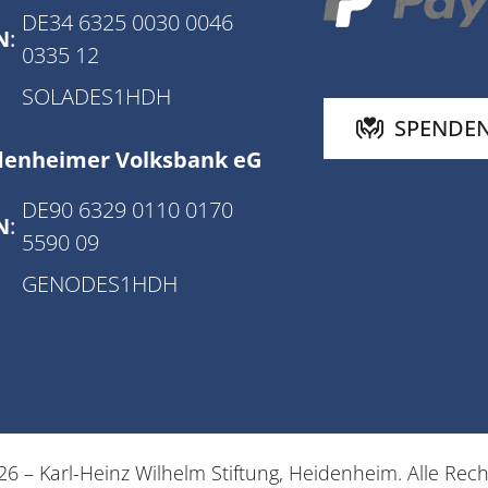
DE34 6325 0030 0046
N
:
0335 12
SOLADES1HDH
SPENDE
denheimer Volksbank eG
DE90 6329 0110 0170
N
:
5590 09
GENODES1HDH
6 – Karl-Heinz Wilhelm Stiftung, Heidenheim. Alle Rec