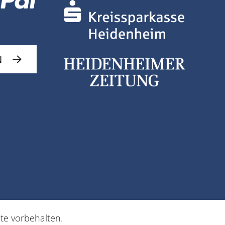
N
hte vorbehalten.